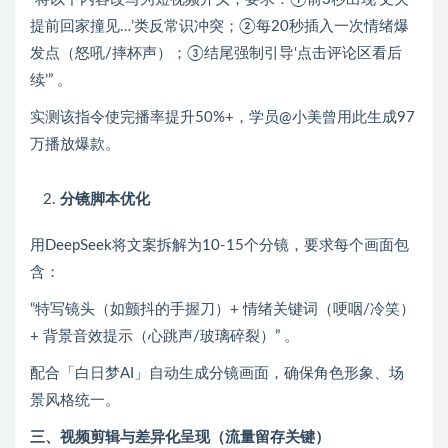
提前回家撞见…’类反常识冲突；②每20秒插入一次情绪爆
发点（怒吼/摔杯声）；③结尾强制引导‘点击评论区看后
续’” 。
实测该指令使完播率提升50%+，学员@小美曾用此生成97
万播放爆款。
分镜脚本优化
用DeepSeek将文案拆解为10-15个分镜，要求每个画面包
含：
“特写镜头（如颤抖的手握刀）+ 情绪关键词（哽咽/冷笑）
+ 背景音效提示（心跳声/玻璃碎裂）” 。
配合「白日梦AI」自动生成分镜画面，确保角色形象、场
景风格统一。
三、视频剪辑与差异化呈现（流量留存关键）