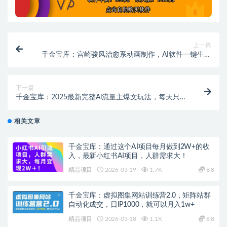
上一篇
千金宝库：宫崎骏风治愈系动画制作，AI软件一键生成
原创视频流量爆炸，详细实操流程
下一篇
千金宝库：2025最新完整Ai流量主爆文玩法，每天只要
5分钟做复制粘贴，每月轻松10000+
相关文章
千金宝库：通过这个AI项目每月做到2W+的收
入，最新小红书AI项目，人群需求大！
精品项目
2026-03-19
1.7K
8.8
千金宝库：虚拟图集网站训练营2.0，矩阵站群
自动化成交，日IP1000，就可以月入1w+
精品项目
2026-03-18
1.1K
8.8