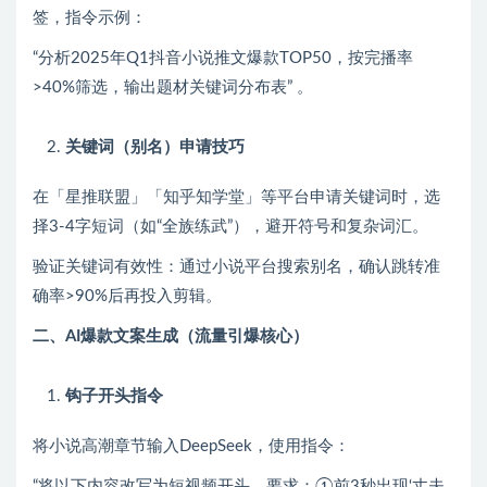
签，指令示例：
“分析2025年Q1抖音小说推文爆款TOP50，按完播率
>40%筛选，输出题材关键词分布表” 。
关键词（别名）申请技巧
在「星推联盟」「知乎知学堂」等平台申请关键词时，选
择3-4字短词（如“全族练武”），避开符号和复杂词汇。
验证关键词有效性：通过小说平台搜索别名，确认跳转准
确率>90%后再投入剪辑。
二、AI爆款文案生成（流量引爆核心）
钩子开头指令
将小说高潮章节输入DeepSeek，使用指令：
“将以下内容改写为短视频开头，要求：①前3秒出现‘丈夫