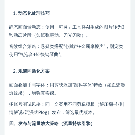
动态化处理技巧
静态画面转动态：使用「可灵」工具将AI生成的图片转为3
秒动态片段（如纸张翻动、刀光闪动）。
音效组合策略：悬疑类搭配“心跳声+金属摩擦声”，甜宠类
使用“气泡音+轻快钢琴曲”。
规避同质化方案
画面叠加手写字体：用剪映添加“颤抖字体”特效（如血迹渗
透效果），增强真实感。
多账号测试风格：同一文案用不同剪辑模板（解压翻书/剧
情解说/沉浸式Plog）发布，筛选最优版本。
四、发布与流量放大策略（流量持续引擎）