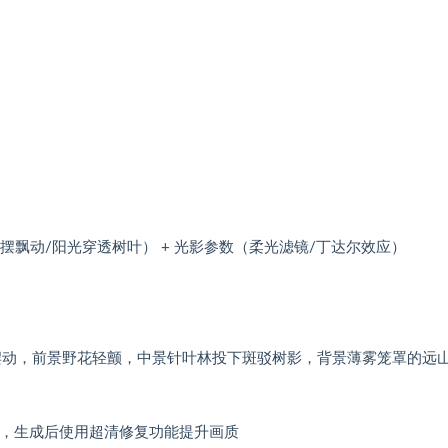
裙摆飘动/阳光穿透树叶） + 光影参数（柔光滤镜/丁达尔效应）
摆动，前景野花轻颤，中景针叶林投下斑驳树影，背景薄雾笼罩的远山
平台），生成后使用超清修复功能提升画质