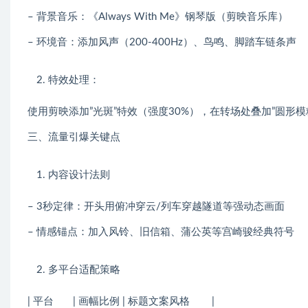
– 背景音乐：《Always With Me》钢琴版（剪映音乐库）
– 环境音：添加风声（200-400Hz）、鸟鸣、脚踏车链条声
特效处理：
使用剪映添加”光斑”特效（强度30%），在转场处叠加”圆形模
三、流量引爆关键点
内容设计法则
– 3秒定律：开头用俯冲穿云/列车穿越隧道等强动态画面
– 情感锚点：加入风铃、旧信箱、蒲公英等宫崎骏经典符号
多平台适配策略
| 平台 | 画幅比例 | 标题文案风格 |