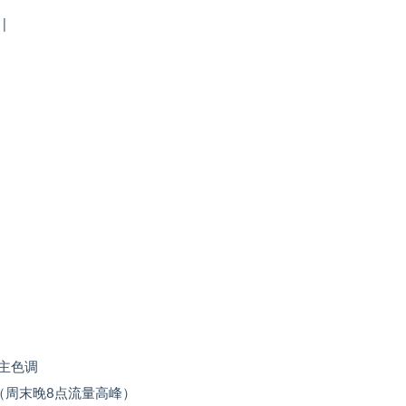
|
）
主色调
（周末晚8点流量高峰）