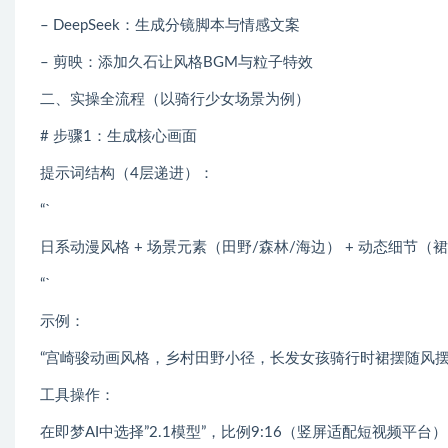
– DeepSeek：生成分镜脚本与情感文案
– 剪映：添加久石让风格BGM与粒子特效
二、实操全流程（以骑行少女场景为例）
# 步骤1：生成核心画面
提示词结构（4层递进）：
“`
日系动漫风格 + 场景元素（田野/森林/海边） + 动态细节（
“`
示例：
“宫崎骏动画风格，乡村田野小径，长发女孩骑行时裙摆随风
工具操作：
在即梦AI中选择”2.1模型”，比例9:16（竖屏适配短视频