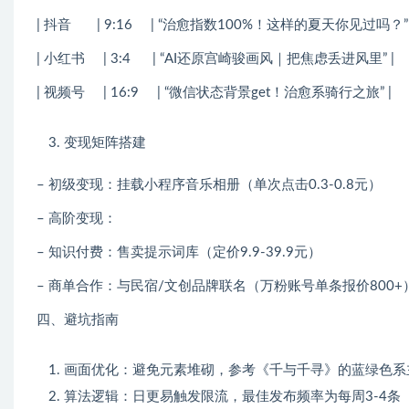
| 抖音 | 9:16 | “治愈指数100%！这样的夏天你见过吗？” 
| 小红书 | 3:4 | “AI还原宫崎骏画风｜把焦虑丢进风里” |
| 视频号 | 16:9 | “微信状态背景get！治愈系骑行之旅” |
变现矩阵搭建
– 初级变现：挂载小程序音乐相册（单次点击0.3-0.8元）
– 高阶变现：
– 知识付费：售卖提示词库（定价9.9-39.9元）
– 商单合作：与民宿/文创品牌联名（万粉账号单条报价800+
四、避坑指南
画面优化：避免元素堆砌，参考《千与千寻》的蓝绿色系
算法逻辑：日更易触发限流，最佳发布频率为每周3-4条