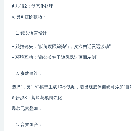
# 步骤2：动态化处理
可灵AI进阶技巧：
镜头语言设计：
– 跟拍镜头：”低角度跟踪骑行，麦浪由近及远波动”
– 环境互动：”蒲公英种子随风飘过画面左侧”
参数建议：
选择”可灵1.6″模型生成10秒视频，若出现肢体僵硬可添加”
# 步骤3：剪辑与氛围强化
爆款元素叠加：
音效组合：