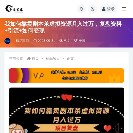
登录
我如何靠卖剧本杀虚拟资源月入过万，复盘资料
+引流+如何变现
精品项目
2023-05-31
911
专属
当前位置：
首页
精品项目
正文