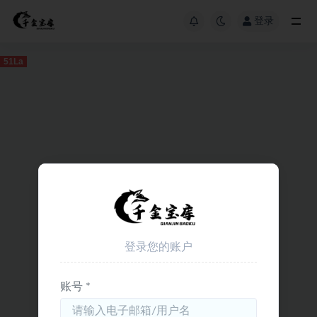
登录
51La
登录您的账户
账号 *