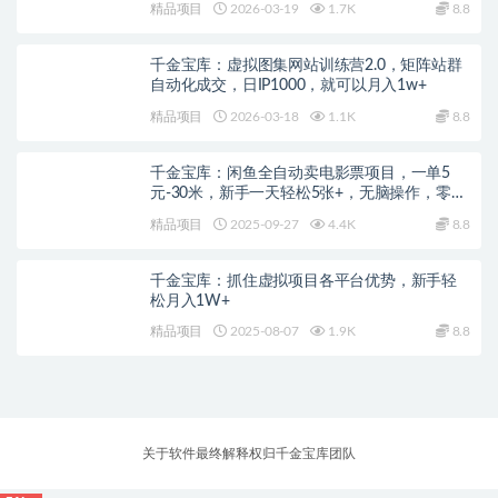
精品项目
2026-03-19
1.7K
8.8
千金宝库：虚拟图集网站训练营2.0，矩阵站群
自动化成交，日IP1000，就可以月入1w+
精品项目
2026-03-18
1.1K
8.8
千金宝库：闲鱼全自动卖电影票项目，一单5
元-30米，新手一天轻松5张+，无脑操作，零投
入
精品项目
2025-09-27
4.4K
8.8
千金宝库：抓住虚拟项目各平台优势，新手轻
松月入1W+
精品项目
2025-08-07
1.9K
8.8
关于软件最终解释权归千金宝库团队