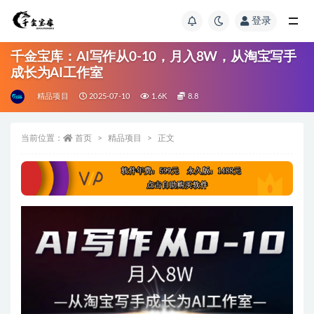
登录
千金宝库：AI写作从0-10，月入8W，从淘宝写手
成长为AI工作室
精品项目
2025-07-10
1.6K
8.8
当前位置：
首页
精品项目
正文