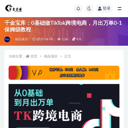
登录
千金宝库：0基础做TikTok跨境电商，月出万单0-1
保姆级教程
精品项目
2025-04-09
2.5K
8.8
当前位置：
首页
精品项目
正文