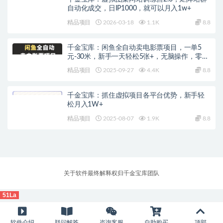
自动化成交，日IP1000，就可以月入1w+
精品项目
2026-03-18
1.1K
8.8
千金宝库：闲鱼全自动卖电影票项目，一单5
元-30米，新手一天轻松5张+，无脑操作，零投
入
精品项目
2025-09-27
4.4K
8.8
千金宝库：抓住虚拟项目各平台优势，新手轻
松月入1W+
精品项目
2025-08-07
1.9K
8.8
关于软件最终解释权归千金宝库团队
51La
软件介绍
疑问解答
咨询客服
自助购买
顶部