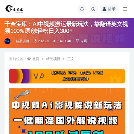
登录
千金宝库：Ai中视频搬运最新玩法，靠翻译英文视
频100%原创!轻松日入300+
精品项目
2023-10-31
1.4K
专属
当前位置：
首页
精品项目
正文