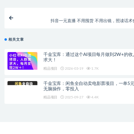
抖音一元直播 不用囤货 不用出镜，照读话术
相关文章
千金宝库：通过这个AI项目每月做到2W+的收
求大！
精品项目
2026-03-19
1.7K
千金宝库：闲鱼全自动卖电影票项目，一单5元-
无脑操作，零投入
精品项目
2025-09-27
4.4K