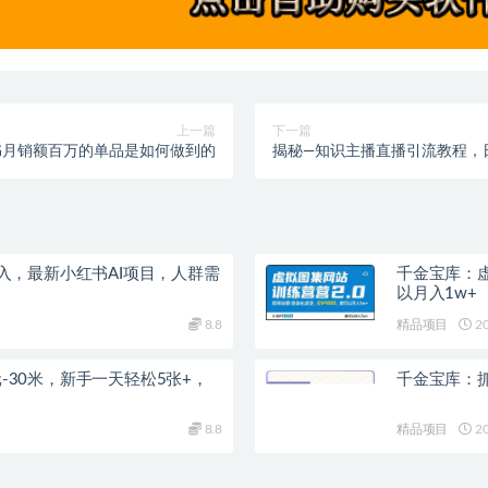
上一篇
下一篇
书月销额百万的单品是如何做到的
揭秘—知识主播直播引流教程，日
入，最新小红书AI项目，人群需
千金宝库：虚
以月入1w+
8.8
精品项目
20
30米，新手一天轻松5张+，
千金宝库：
8.8
精品项目
20