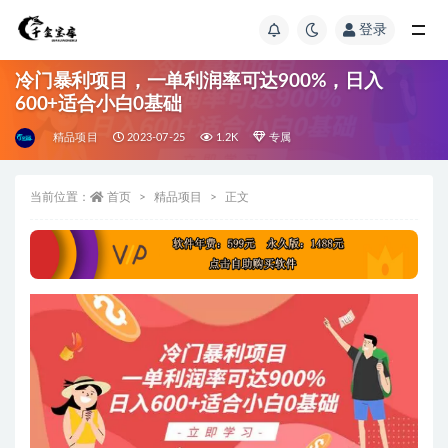
登录
冷门暴利项目，一单利润率可达900%，日入
600+适合小白0基础
精品项目
2023-07-25
1.2K
专属
当前位置：
首页
精品项目
正文