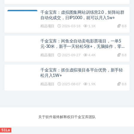
千金宝库：虚拟图集网站训练营2.0，矩阵站群
自动化成交，日IP1000，就可以月入1w+
精品项目
2026-03-18
1.1K
8.8
千金宝库：闲鱼全自动卖电影票项目，一单5
元-30米，新手一天轻松5张+，无脑操作，零投
入
精品项目
2025-09-27
4.4K
8.8
千金宝库：抓住虚拟项目各平台优势，新手轻
松月入1W+
精品项目
2025-08-07
1.9K
8.8
关于软件最终解释权归千金宝库团队
51La