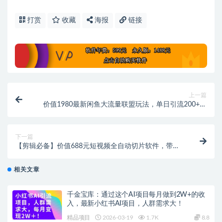
打赏
收藏
海报
链接
上一篇
价值1980最新闲鱼大流量联盟玩法，单日引流200+，
稳定日入1000+
下一篇
【剪辑必备】价值688元短视频全自动切片软件，带货
直播切片必备脚本
相关文章
千金宝库：通过这个AI项目每月做到2W+的收
入，最新小红书AI项目，人群需求大！
精品项目
2026-03-19
1.7K
8.8