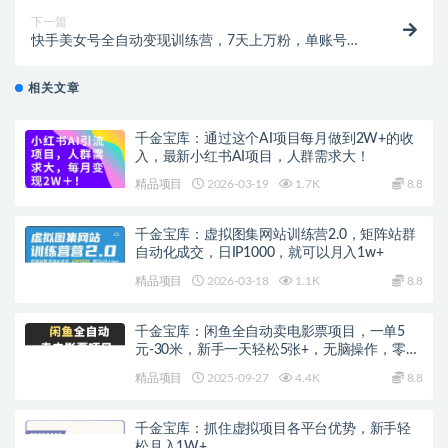
下一篇
快手美女号全自动变现训练营，7天上万粉，单账号每
天利润300-500元
相关文章
千金宝库：通过这个AI项目每月做到2W+的收
入，最新小红书AI项目，人群需求大！
精品项目
2026-03-19
1.7K
8.8
千金宝库：虚拟图集网站训练营2.0，矩阵站群
自动化成交，日IP1000，就可以月入1w+
精品项目
2026-03-18
1.1K
8.8
千金宝库：闲鱼全自动卖电影票项目，一单5
元-30米，新手一天轻松5张+，无脑操作，零投
入
精品项目
2025-09-27
4.4K
8.8
千金宝库：抓住虚拟项目各平台优势，新手轻
松月入1W+