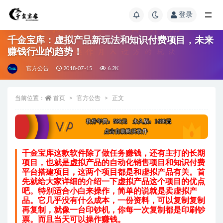
登录
千金宝库：虚拟产品新玩法和知识付费项目，未来
赚钱行业的趋势！
官方公告
2018-07-15
6.2K
当前位置：
首页
官方公告
正文
千金宝库这款软件除了做任务赚钱，还有主打的长期
项目，也就是虚拟产品的自动化销售项目和知识付费
平台搭建项目，这两个项目都是和虚拟产品有关。
首
先就给大家详细的介绍一下虚拟产品这个项目的优点
吧。特别适合小白来操作，简单的说就是卖虚拟产
品。
它几乎没有什么成本，一份资料，可以复制复制
再复制，就像一台印钞机，你每一次复制都是印刷钞
票。而且当天可以操作赚钱。